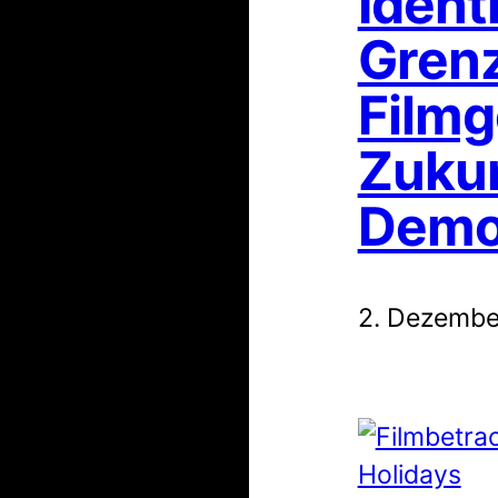
Identi
Grenz
Filmg
Zukun
Demok
2. Dezembe