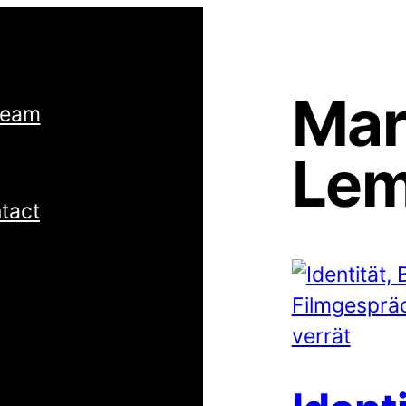
Mar
Team
Le
tact