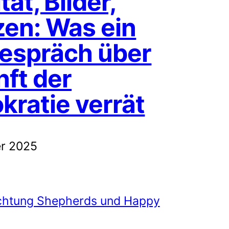
tät, Bilder,
en: Was ein
espräch über
ft der
ratie verrät
r 2025